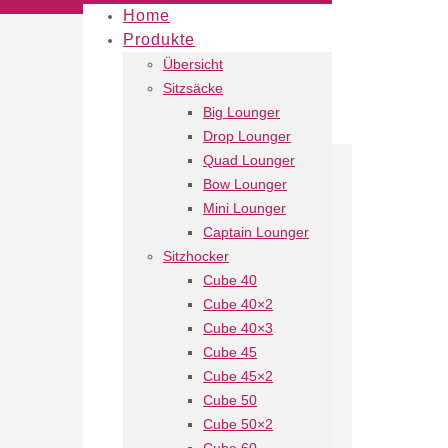
Home
Produkte
Übersicht
Sitzsäcke
Big Lounger
Drop Lounger
Quad Lounger
Bow Lounger
Mini Lounger
Captain Lounger
Sitzhocker
Cube 40
Cube 40×2
Cube 40×3
Cube 45
Cube 45×2
Cube 50
Cube 50×2