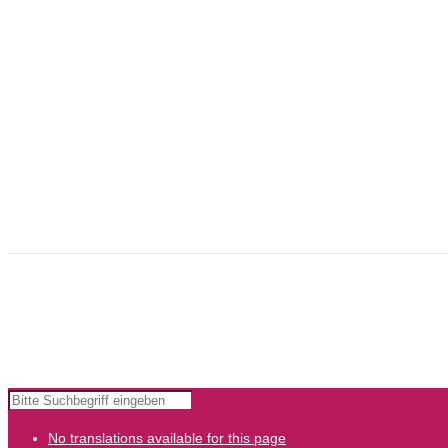
AGB
ÜBER UNS / ABOUT US
my-lounge.de ist der erfahrene und kreative Partner für innovative W
dazu viele Serviceleistungen, die Ihre Werbung leichter machen.
my-lounge.de is the experienced and creative partner for innovative a
offer many services that will make your advertising easier.
Copyright © 2024 KomfortWerk GmbH |
Impressum
|
AGB
No translations available for this page