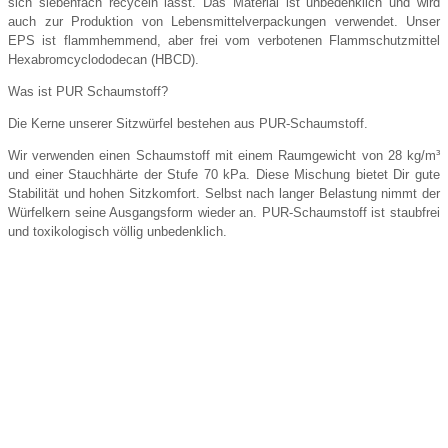
sich siebenfach recyceln lässt. Das Material ist unbedenklich und wird
auch zur Produktion von Lebensmittelverpackungen verwendet. Unser
EPS ist flammhemmend, aber frei vom verbotenen Flammschutzmittel
Hexabromcyclododecan (HBCD).
Was ist PUR Schaumstoff?
Die Kerne unserer Sitzwürfel bestehen aus PUR-Schaumstoff.
Wir verwenden einen Schaumstoff mit einem Raumgewicht von 28 kg/m³
und einer Stauchhärte der Stufe 70 kPa. Diese Mischung bietet Dir gute
Stabilität und hohen Sitzkomfort. Selbst nach langer Belastung nimmt der
Würfelkern seine Ausgangsform wieder an. PUR-Schaumstoff ist staubfrei
und toxikologisch völlig unbedenklich.