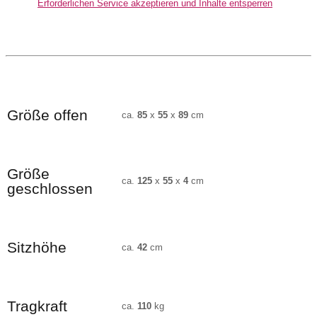
Erforderlichen Service akzeptieren und Inhalte entsperren
Größe offen
ca.
85
x
55
x
89
cm
Größe
ca.
125
x
55
x
4
cm
geschlossen
Sitzhöhe
ca.
42
cm
Tragkraft
ca.
110
kg