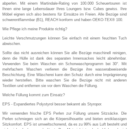
abperlen. Mit einem Martindale-Rating von 100.000 Scheuertouren ist
Ihnen eine lange Lebensdauer Ihres Loungers bzw. Cubes gewiss. Ihre
Möbel eignen sich also bestens für Einsätze im Freien. Alle Bezüge sind
schwerentflammbar (B1), REACH konform und haben OEKO-TEX® 100.
Wie Pflege ich meine Produkte richtig?
Leichte Verschmutzungen können Sie einfach mit einem feuchten Tuch
abwischen.
Sollte das nicht ausreichen können Sie alle Bezüge maschinell reinigen,
denn die Hülle ist dank des separaten Innensackes leicht abnehmbar.
Verwenden Sie beim Waschen ein Schonwaschprogramm bei 30°. Mit
mehrfachem Waschen verlieren die Bezüge ihre wasserabweisende
Beschichtung. Eine Wäscherei kann den Schutz durch eine Imprägnierung
wieder herstellen. Bitte waschen Sie die Bezüge nicht mit anderen
Textilien und entfernen sie vor dem Waschen die Füllung.
Welche Füllung kommt zum Einsatz?
EPS - Expandiertes Polystyrol besser bekannt als Styropor.
Wir verwenden frische EPS Perlen zur Füllung unsere Sitzsäcke. Die
Perlen schmiegen sich an die Körpersilhouette und bieten erstklassigen
Sitzkomfort. EPS ist umweltschonend, da es zu 99% aus Luft besteht und