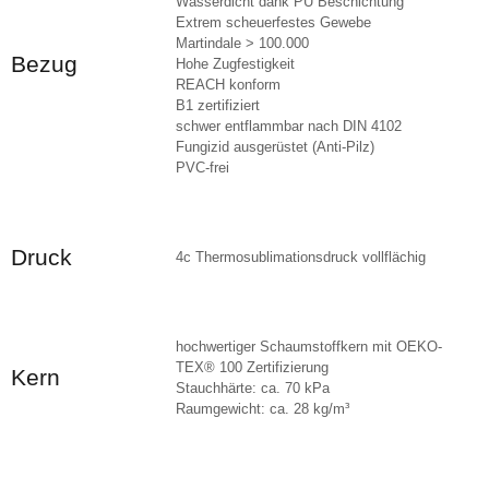
Wasserdicht dank PU Beschichtung
Extrem scheuerfestes Gewebe
Martindale > 100.000
Bezug
Hohe Zugfestigkeit
REACH konform
B1 zertifiziert
schwer entflammbar nach DIN 4102
Fungizid ausgerüstet (Anti-Pilz)
PVC-frei
Druck
4c Thermosublimationsdruck vollflächig
hochwertiger Schaumstoffkern mit OEKO-
TEX® 100 Zertifizierung
Kern
Stauchhärte: ca. 70 kPa
Raumgewicht: ca. 28 kg/m³