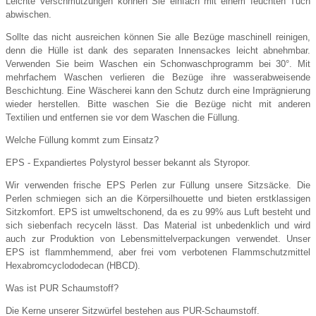
Leichte Verschmutzungen können Sie einfach mit einem feuchten Tuch
abwischen.
Sollte das nicht ausreichen können Sie alle Bezüge maschinell reinigen,
denn die Hülle ist dank des separaten Innensackes leicht abnehmbar.
Verwenden Sie beim Waschen ein Schonwaschprogramm bei 30°. Mit
mehrfachem Waschen verlieren die Bezüge ihre wasserabweisende
Beschichtung. Eine Wäscherei kann den Schutz durch eine Imprägnierung
wieder herstellen. Bitte waschen Sie die Bezüge nicht mit anderen
Textilien und entfernen sie vor dem Waschen die Füllung.
Welche Füllung kommt zum Einsatz?
EPS - Expandiertes Polystyrol besser bekannt als Styropor.
Wir verwenden frische EPS Perlen zur Füllung unsere Sitzsäcke. Die
Perlen schmiegen sich an die Körpersilhouette und bieten erstklassigen
Sitzkomfort. EPS ist umweltschonend, da es zu 99% aus Luft besteht und
sich siebenfach recyceln lässt. Das Material ist unbedenklich und wird
auch zur Produktion von Lebensmittelverpackungen verwendet. Unser
EPS ist flammhemmend, aber frei vom verbotenen Flammschutzmittel
Hexabromcyclododecan (HBCD).
Was ist PUR Schaumstoff?
Die Kerne unserer Sitzwürfel bestehen aus PUR-Schaumstoff.