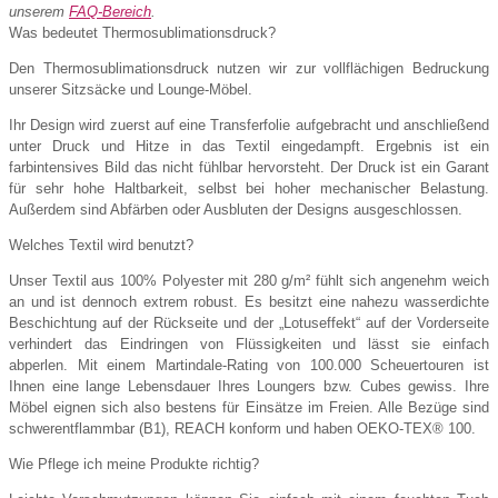
unserem
FAQ-Bereich
.
Was bedeutet Thermosublimationsdruck?
Den Thermosublimationsdruck nutzen wir zur vollflächigen Bedruckung
unserer Sitzsäcke und Lounge-Möbel.
Ihr Design wird zuerst auf eine Transferfolie aufgebracht und anschließend
unter Druck und Hitze in das Textil eingedampft. Ergebnis ist ein
farbintensives Bild das nicht fühlbar hervorsteht. Der Druck ist ein Garant
für sehr hohe Haltbarkeit, selbst bei hoher mechanischer Belastung.
Außerdem sind Abfärben oder Ausbluten der Designs ausgeschlossen.
Welches Textil wird benutzt?
Unser Textil aus 100% Polyester mit 280 g/m² fühlt sich angenehm weich
an und ist dennoch extrem robust. Es besitzt eine nahezu wasserdichte
Beschichtung auf der Rückseite und der „Lotuseffekt“ auf der Vorderseite
verhindert das Eindringen von Flüssigkeiten und lässt sie einfach
abperlen. Mit einem Martindale-Rating von 100.000 Scheuertouren ist
Ihnen eine lange Lebensdauer Ihres Loungers bzw. Cubes gewiss. Ihre
Möbel eignen sich also bestens für Einsätze im Freien. Alle Bezüge sind
schwerentflammbar (B1), REACH konform und haben OEKO-TEX® 100.
Wie Pflege ich meine Produkte richtig?